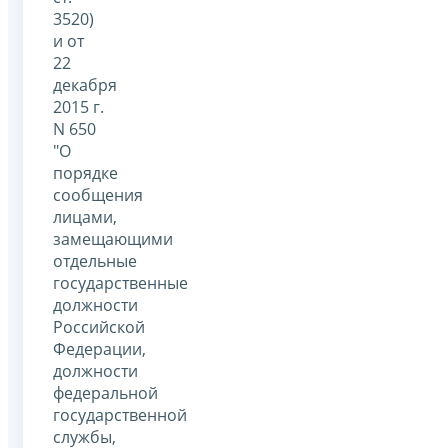
3520)
и от
22
декабря
2015 г.
N 650
"О
порядке
сообщения
лицами,
замещающими
отдельные
государственные
должности
Российской
Федерации,
должности
федеральной
государственной
службы,