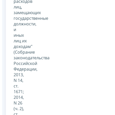
расходов
лиц,
замещающих
государственные
должности,
и
иных
лиц их
доходам"
(Собрание
законодательства
Российской
Федерации,
2013,
N 14,
ст.
1671;
2014,
N 26
(ч. 2),
ст.