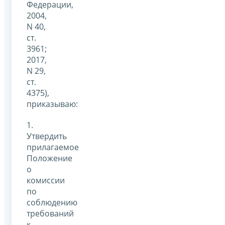
Федерации,
2004,
N 40,
ст.
3961;
2017,
N 29,
ст.
4375),
приказываю:
1.
Утвердить
прилагаемое
Положение
о
комиссии
по
соблюдению
требований
к