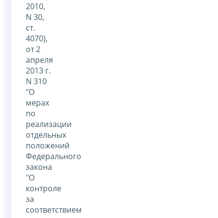
2010,
N 30,
ст.
4070),
от 2
апреля
2013 г.
N 310
"О
мерах
по
реализации
отдельных
положений
Федерального
закона
"О
контроле
за
соответствием