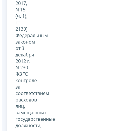
2017,
N 15
(ч. 1),
ст.
2139),
Федеральным
законом
от 3
декабря
2012 г.
N 230-
ФЗ "О
контроле
за
соответствием
расходов
лиц,
замещающих
государственные
должности,