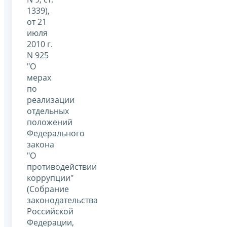
1339),
от 21
июля
2010 г.
N 925
"О
мерах
по
реализации
отдельных
положений
Федерального
закона
"О
противодействии
коррупции"
(Собрание
законодательства
Российской
Федерации,