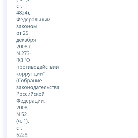
ст.
4824),
Федеральным
законом
от 25
декабря
2008 г.
N 273-
ФЗ "О
противодействии
коррупции"
(Собрание
законодательства
Российской
Федерации,
2008,
N 52
(ч. 1),
ст.
6228;