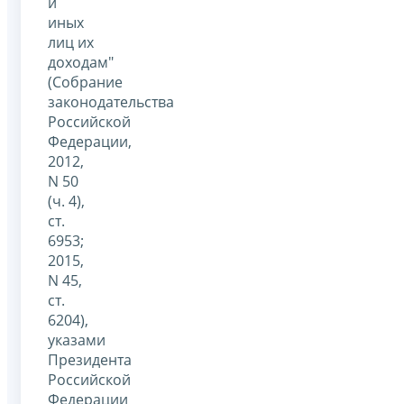
и
иных
лиц их
доходам"
(Собрание
законодательства
Российской
Федерации,
2012,
N 50
(ч. 4),
ст.
6953;
2015,
N 45,
ст.
6204),
указами
Президента
Российской
Федерации