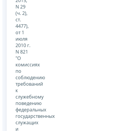
2015,
N 29
(ч. 2),
ст.
4477),
от 1
июля
2010 г.
N 821
"О
комиссиях
по
соблюдению
требований
к
служебному
поведению
федеральных
государственных
служащих
и