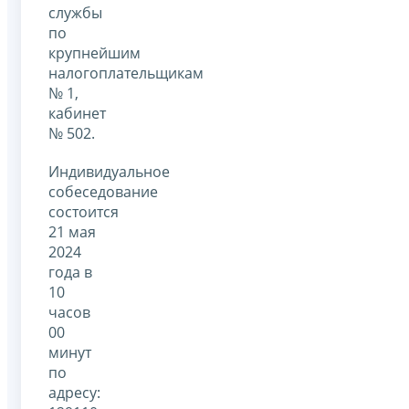
службы
по
крупнейшим
налогоплательщикам
№ 1,
кабинет
№ 502.
Индивидуальное
собеседование
состоится
21 мая
2024
года в
10
часов
00
минут
по
адресу: