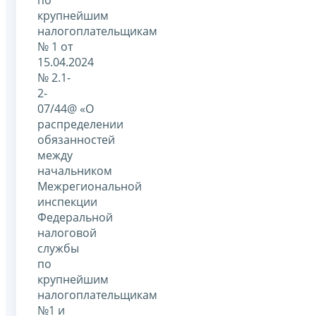
крупнейшим
налогоплательщикам
№ 1 от
15.04.2024
№ 2.1-
2-
07/44@ «О
распределении
обязанностей
между
начальником
Межрегиональной
инспекции
Федеральной
налоговой
службы
по
крупнейшим
налогоплательщикам
№1 и