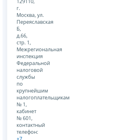
129110,
г.
Москва, ул.
Переяславская
Б,
д.66,
стр. 1,
Межрегиональная
инспекция
Федеральной
налоговой
службы
по
крупнейшим
налогоплательщикам
№ 1,
кабинет
№ 601,
контактный
телефон:
+7