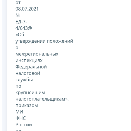
от
08.07.2021
№
ЕД-7-
4/643@
«Об
утверждении положений
о
межрегиональных
инспекциях
Федеральной
налоговой
службы
по
крупнейшим
налогоплательщикам»,
приказом
МИ
ФНС
России
по