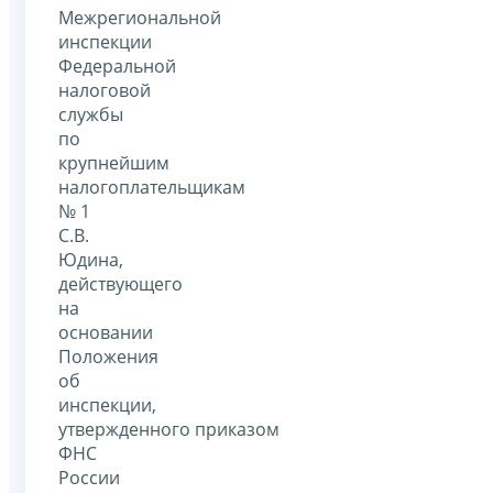
Межрегиональной
инспекции
Федеральной
налоговой
службы
по
крупнейшим
налогоплательщикам
№ 1
С.В.
Юдина,
действующего
на
основании
Положения
об
инспекции,
утвержденного приказом
ФНС
России