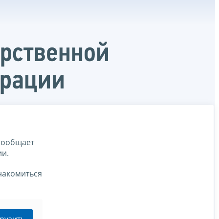
арственной
ерации
сообщает
ии.
накомиться
рузить