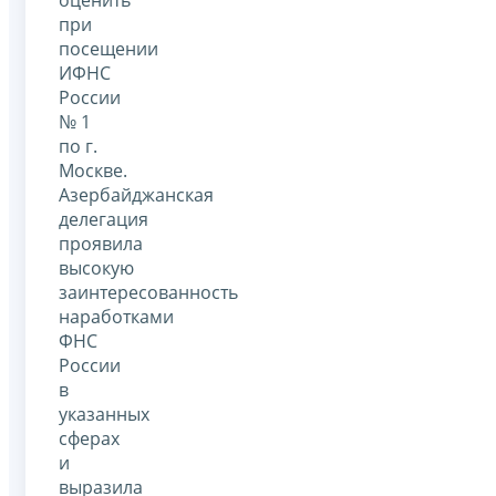
при
посещении
ИФНС
России
№ 1
по г.
Москве.
Азербайджанская
делегация
проявила
высокую
заинтересованность
наработками
ФНС
России
в
указанных
сферах
и
выразила