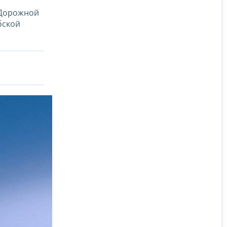
 Дорожной
бской