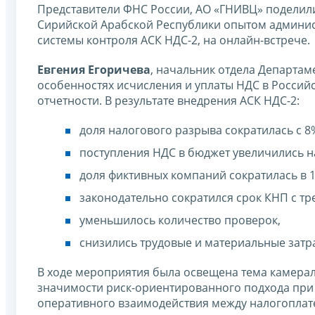
Представители ФНС России, АО «ГНИВЦ» поделили
Сирийской Арабской Республики опытом админи
системы контроля АСК НДС-2, на онлайн-встрече.
Евгения Егоричева
, начальник отдела Департам
особенностях исчисления и уплаты НДС в Россий
отчетности. В результате внедрения АСК НДС-2:
доля налогового разрыва сократилась с 8
поступления НДС в бюджет увеличились на 2
доля фиктивных компаний сократилась в 1
законодательно сократился срок КНП с тр
уменьшилось количество проверок,
снизились трудовые и материальные затр
В ходе мероприятия была освещена тема камерал
значимости риск-ориентированного подхода при
оперативного взаимодействия между налогопла