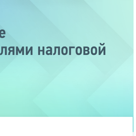
е
елями налоговой