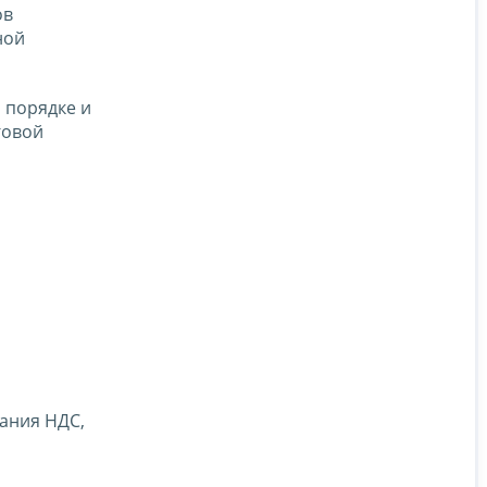
ов
ной
 порядке и
говой
ания НДС,