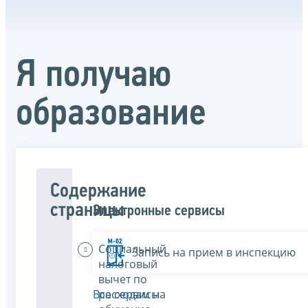
Я получаю
образование
Содержание
страницы
Электронные сервисы
Социальный
Запись на прием в инспекцию
налоговый
вычет по
расходам на
Все сервисы