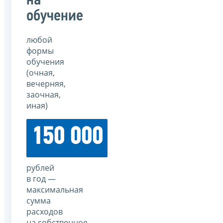
на
обучение
любой
формы
обучения
(очная,
вечерняя,
заочная,
иная)
150 000
рублей
в год —
максимальная
сумма
расходов
на собственное