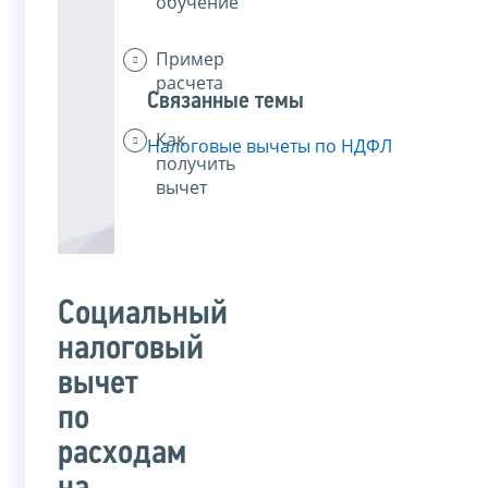
обучение
Пример
расчета
Связанные темы
Как
Налоговые вычеты по НДФЛ
получить
вычет
Социальный
налоговый
вычет
по
расходам