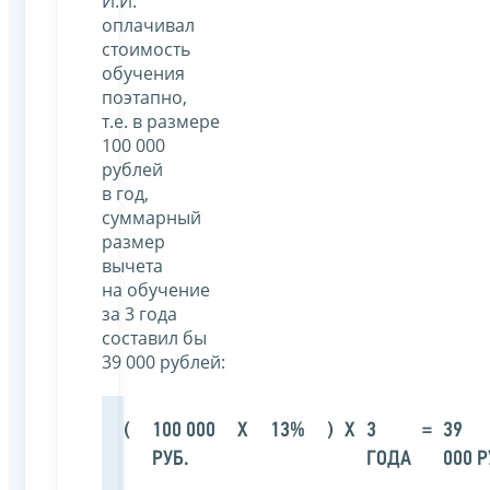
И.И.
оплачивал
стоимость
обучения
поэтапно,
т.е. в размере
100 000
рублей
в год,
суммарный
размер
вычета
на обучение
за 3 года
составил бы
39 000 рублей:
(
100 000
Х
13%
)
Х
3
=
39
РУБ.
ГОДА
000 Р