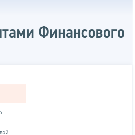
нтами Финансового
о
овой