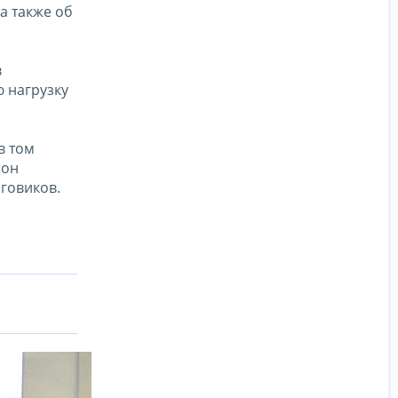
а также об
в
 нагрузку
в том
 он
говиков.