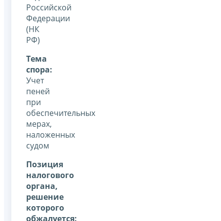
Российской
Федерации
(НК
РФ)
Тема
спора:
Учет
пеней
при
обеспечительных
мерах,
наложенных
судом
Позиция
налогового
органа,
решение
которого
обжалуется: