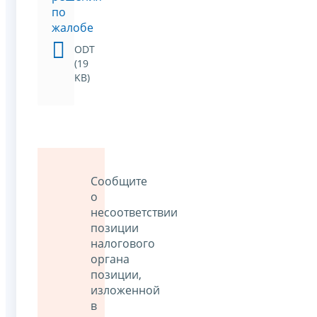
по
жалобе
ODT
(19
KB)
Сообщите
о
несоответствии
позиции
налогового
органа
позиции,
изложенной
в