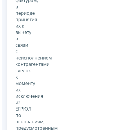
фактурам,
в
периоде
принятия
их к
вычету
в
связи
с
неисполнением
контрагентами
сделок
к
моменту
их
исключения
из
ЕГРЮЛ
по
основаниям,
предусмотренным