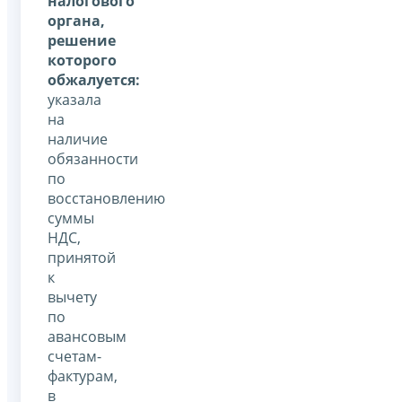
налогового
органа,
решение
которого
обжалуется:
указала
на
наличие
обязанности
по
восстановлению
суммы
НДС,
принятой
к
вычету
по
авансовым
счетам-
фактурам,
в