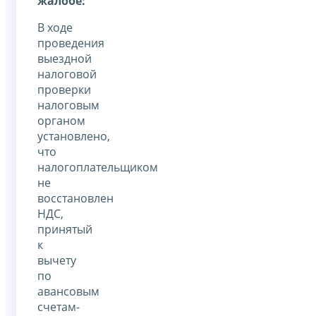
жалобе:
В ходе
проведения
выездной
налоговой
проверки
налоговым
органом
установлено,
что
налогоплательщиком
не
восстановлен
НДС,
принятый
к
вычету
по
авансовым
счетам-