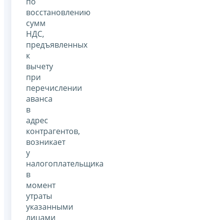
по
восстановлению
сумм
НДС,
предъявленных
к
вычету
при
перечислении
аванса
в
адрес
контрагентов,
возникает
у
налогоплательщика
в
момент
утраты
указанными
лицами