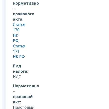
нормативно
-
правового
акта:
Статья
170
НК
РФ
,
Статья
171
НК РФ
Вид
налога:
НДС
Нормативно
–
правовой
акт:
Налоговый