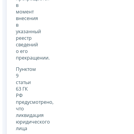
в
момент
внесения
в
указанный
реестр
сведений
о его
прекращении.
Пунктом
9
статьи
63 ГК
РФ
предусмотрено,
что
ликвидация
юридического
лица