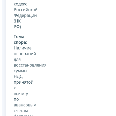
кодекс
Российской
Федерации
(НК
РФ)
Тема
спора:
Наличие
оснований
для
восстановления
суммы
НДС,
принятой
к
вычету
по
авансовым
счетам-