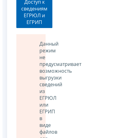
Доступ к
сведениям
ЕГРЮЛ и
ЕГРИП
Данный
режим
не
предусматривает
возможность
выгрузки
сведений
из
ЕГРЮЛ
или
ЕГРИП
в
виде
файлов