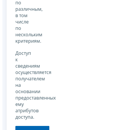
по
различным,
в том
числе
по
нескольким
критериям.
Доступ
к
сведениям
осуществляется
получателем
на
основании
предоставленных
ему
атрибутов
доступа.