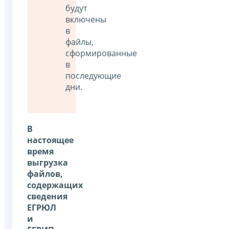
будут
включены
в
файлы,
сформированные
в
последующие
дни.
В
настоящее
время
выгрузка
файлов,
содержащих
сведения
ЕГРЮЛ
и