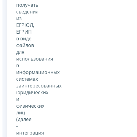
получать
сведения
из
ЕГРЮЛ,
ЕГРИП
в виде
файлов
для
использования
в
информационных
системах
заинтересованных
юридических
и
физических
лиц
(далее
-
интеграция