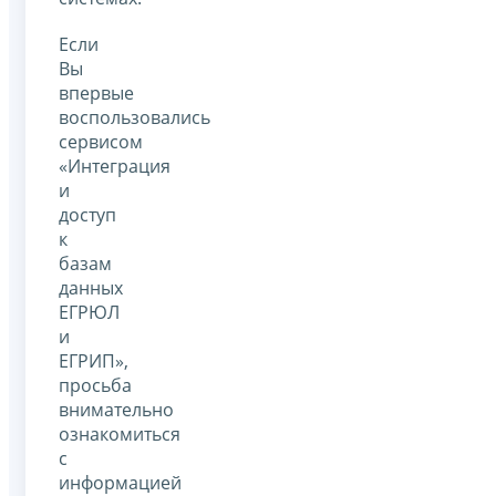
Если
Вы
впервые
воспользовались
сервисом
«Интеграция
и
доступ
к
базам
данных
ЕГРЮЛ
и
ЕГРИП»,
просьба
внимательно
ознакомиться
с
информацией