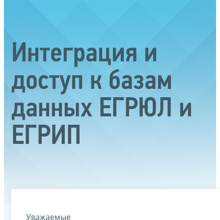
Интеграция и
доступ к базам
данных ЕГРЮЛ и
ЕГРИП
Уважаемые