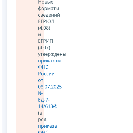
Новые
форматы
сведений
ЕГРЮЛ
(4.08)
и
ЕГРИП
(4.07)
утверждены
приказом
ФНС
России
от
08.07.2025
№
ЕД-7-
14/613@
(в
ред.
приказа
ФНС