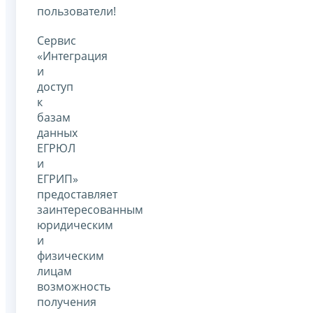
пользователи!
Сервис
«Интеграция
и
доступ
к
базам
данных
ЕГРЮЛ
и
ЕГРИП»
предоставляет
заинтересованным
юридическим
и
физическим
лицам
возможность
получения