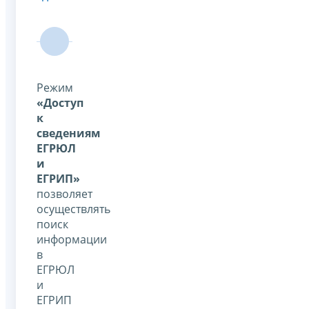
Режим
«Доступ
к
сведениям
ЕГРЮЛ
и
ЕГРИП»
позволяет
осуществлять
поиск
информации
в
ЕГРЮЛ
и
ЕГРИП