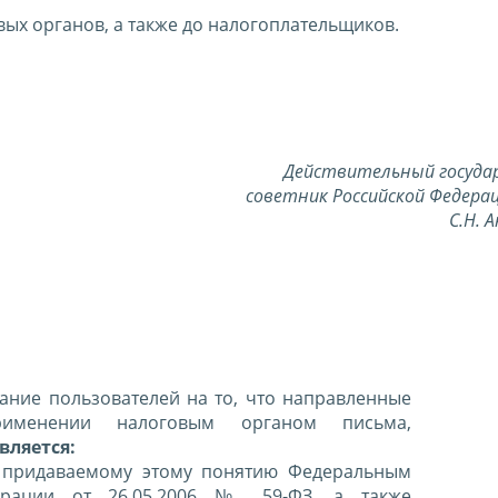
ых органов, а также до налогоплательщиков.
Действительный госуд
советник Российской Федерац
С.Н. 
ние пользователей на то, что направленные
именении налоговым органом письма,
вляется:
 придаваемому этому понятию Федеральным
ерации от 26.05.2006 № 59-ФЗ, а также