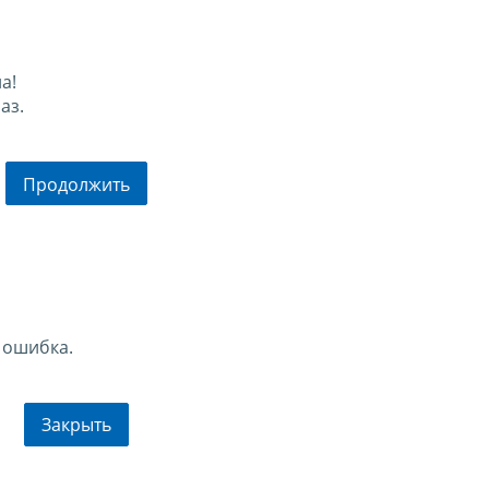
а!
аз.
Продолжить
 ошибка.
Закрыть