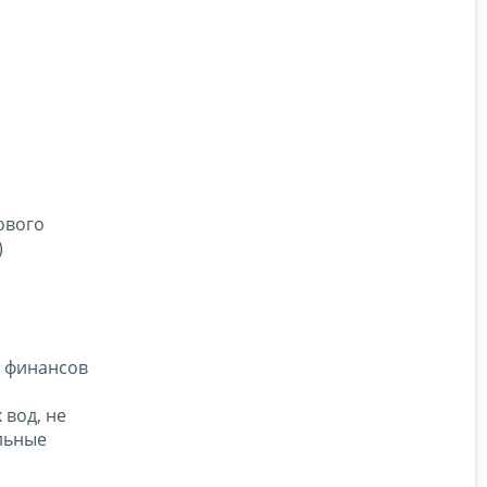
ового
)
а финансов
вод, не
льные