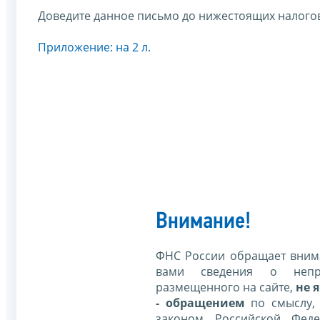
Доведите данное письмо до нижестоящих налогов
Приложение: на 2 л.
Внимание!
ФНС России обращает внима
вами сведения о непр
размещенного на сайте,
не я
- обращением
по смыслу,
законом Российской Фед