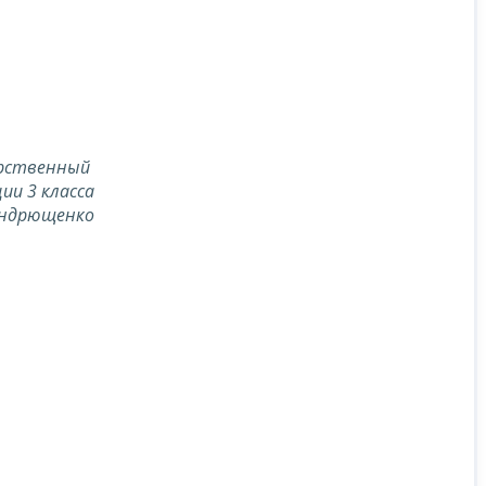
арственный
ии 3 класса
Андрющенко