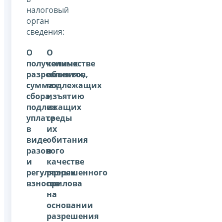
налоговый
орган
сведения:
О
О
полученных
количестве
разрешениях,
объектов,
суммах
подлежащих
сбора,
изъятию
подлежащих
из
уплате
среды
в
их
виде
обитания
разового
в
и
качестве
регулярных
разрешенного
взносов
прилова
на
основании
разрешения