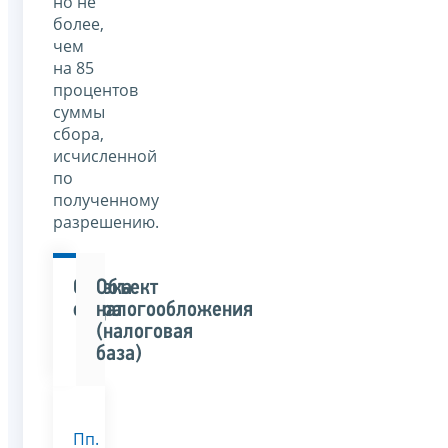
но не
более,
чем
на 85
процентов
суммы
сбора,
исчисленной
по
полученному
разрешению.
Ставка
Объект
сбора
налогообложения
(налоговая
база)
Пп.