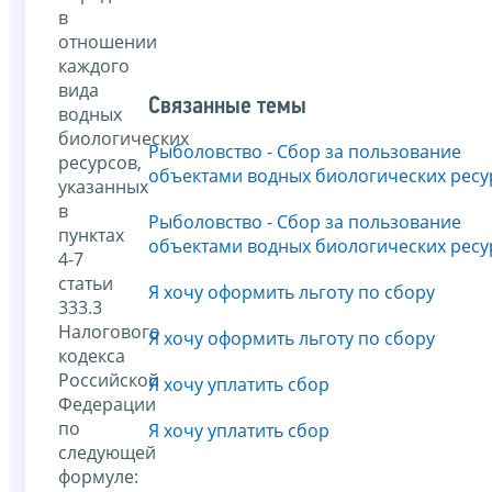
в
отношении
каждого
вида
Связанные темы
водных
биологических
Рыболовство - Сбор за пользование
ресурсов,
объектами водных биологических ресу
указанных
в
Рыболовство - Сбор за пользование
пунктах
объектами водных биологических ресу
4-7
статьи
Я хочу оформить льготу по сбору
333.3
Налогового
Я хочу оформить льготу по сбору
кодекса
Российской
Я хочу уплатить сбор
Федерации
по
Я хочу уплатить сбор
следующей
формуле: