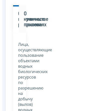
О
О
полученных
количестве
разрешениях
прилова
Лица,
осуществляющие
пользование
объектами
водных
биологических
ресурсов
по
разрешению
на
добычу
(вылов)
водных