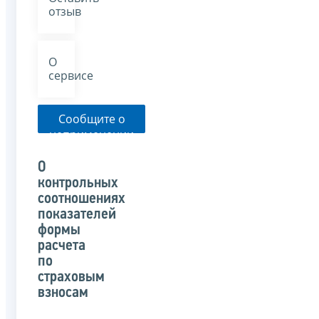
отзыв
О
сервисе
Сообщите о
неприменении
налоговым
органом
О
указанного
контрольных
письма
соотношениях
показателей
формы
расчета
по
страховым
взносам