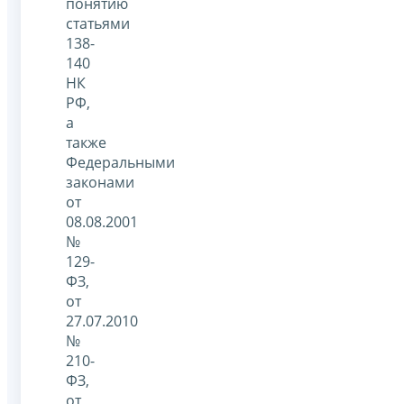
понятию
статьями
138-
140
НК
РФ,
а
также
Федеральными
законами
от
08.08.2001
№
129-
ФЗ,
от
27.07.2010
№
210-
ФЗ,
от