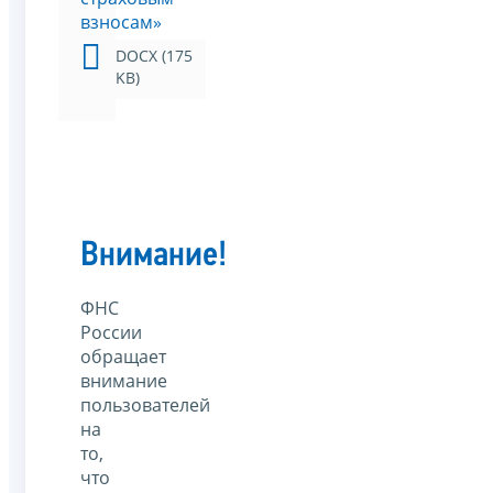
взносам»
DOCX (175
KB)
Внимание!
ФНС
России
обращает
внимание
пользователей
на
то,
что