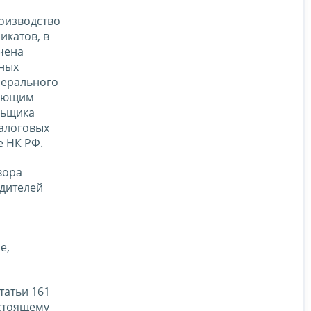
оизводство
икатов, в
чена
дных
нерального
вающим
льщика
налоговых
е НК РФ.
вора
одителей
е,
татьи 161
стоящему