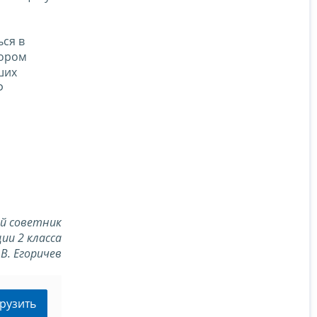
ься в
вором
ших
Ф
й советник
ии 2 класса
.В. Егоричев
рузить