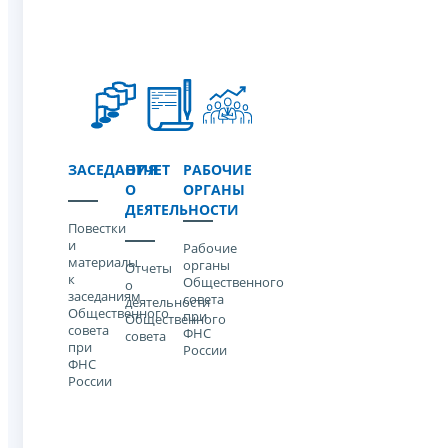
ЗАСЕДАНИЯ
ОТЧЕТ
РАБОЧИЕ
О
ОРГАНЫ
ДЕЯТЕЛЬНОСТИ
Повестки
и
Рабочие
материалы
органы
Отчеты
к
Общественного
о
заседаниям
совета
деятельности
Общественного
при
Общественного
совета
ФНС
совета
при
России
ФНС
России