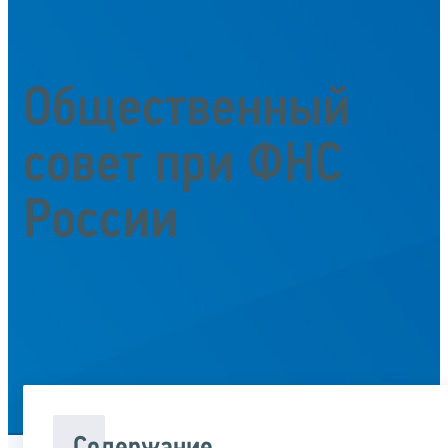
Общественный
совет при ФНС
России