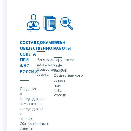
СОСТАВ
ДОКУМЕНТЫ
ПЛАН
ОБЩЕСТВЕННОГО
РАБОТЫ
СОВЕТА
Регламентирующие
ПРИ
деятельность
План
ФНС
Общественного
работы
РОССИИ
совета
Общественного
совета
при
Cведения
ФНС
о
России
председателе,
заместителе
председателя
и
членах
Общественного
совета