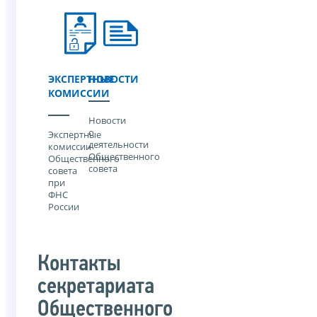
ЭКСПЕРТНЫЕ
НОВОСТИ
КОМИССИИ
Новости
о
Экспертные
деятельности
комиссии
Общественного
Общественного
совета
совета
при
ФНС
России
Контакты
секретариата
Общественного