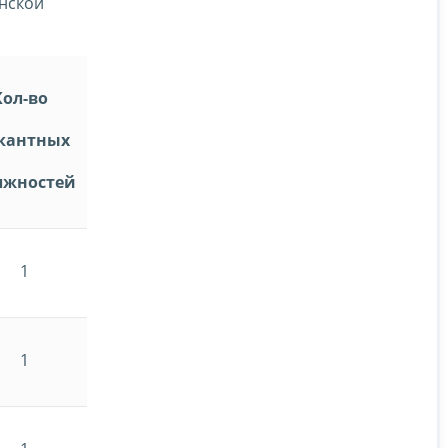
анской
л-во
кантных
лжностей
1
1