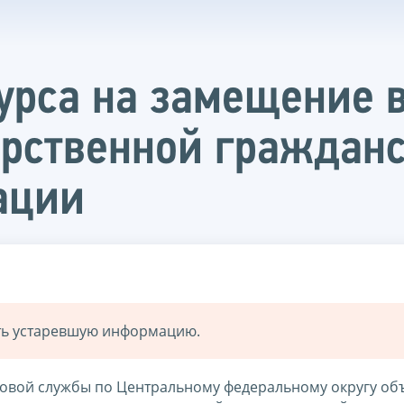
урса на замещение 
арственной граждан
ации
ать устаревшую информацию.
вой службы по Центральному федеральному округу объ