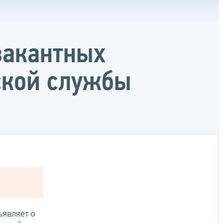
вакантных
ской службы
являет о