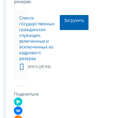
резерве.
Список
Загрузить
государственных
гражданских
служащих,
включенных и
исключенных из
кадрового
резерва
DOCX (28 КБ)
Поделиться: