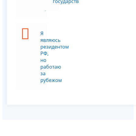
другой
государств
страны
Я
являюсь
резидентом
РФ,
но
работаю
за
рубежом