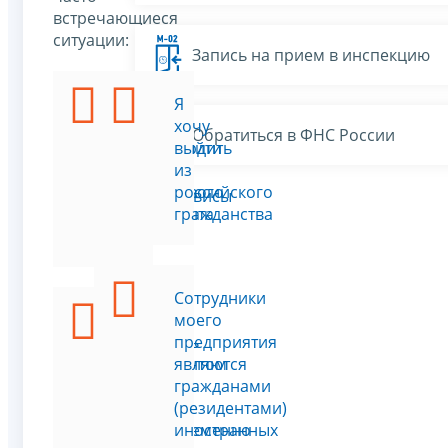
встречающиеся
ситуации:
Запись на прием в инспекцию
Я
Я
хочу
хочу
Обратиться в ФНС России
подтвердить
выйти
статус
из
налогового
российского
Все сервисы
резидента
гражданства
РФ
Сотрудники
Я
моего
являюсь
предприятия
резидентом
являются
РФ
гражданами
и
(резидентами)
одновременно
иностранных