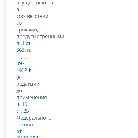
осуществляться
в
соответствии
со
сроками,
предусмотренными
п. 1 ст.
363
,
п.
1 ст.
397
НК РФ
(в
редакции
до
применения
ч. 19
ст. 25
Федерального
закона
от
28.11.2025