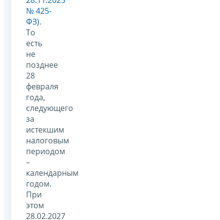
№ 425-
ФЗ
).
То
есть
не
позднее
28
февраля
года,
следующего
за
истекшим
налоговым
периодом
–
календарным
годом.
При
этом
28.02.2027