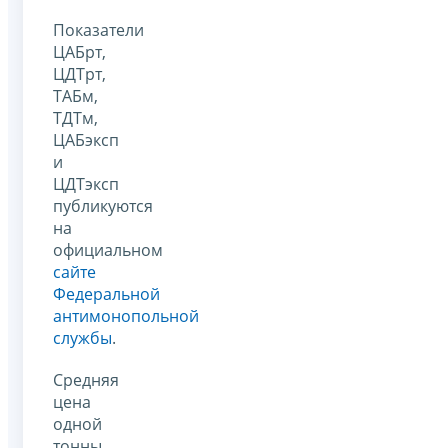
Показатели
ЦАБрт,
ЦДТрт,
ТАБм,
ТДТм,
ЦАБэксп
и
ЦДТэксп
публикуются
на
официальном
сайте
Федеральной
антимонопольной
службы
.
Средняя
цена
одной
тонны