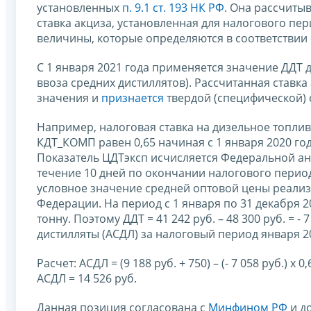
установленных
п. 9.1 ст. 193 НК РФ
. Она рассчитыв
ставка акциза, установленная для налогового пе
величины, которые определяются в соответствии
С 1 января 2021 года применяется значение ДДТ
ввоза средних дистиллятов). Рассчитанная ставка
значения и
признается
твердой (специфической) 
Например, налоговая ставка на дизельное топливо
КДТ_КОМП равен 0,65 начиная с 1 января 2020 год
Показатель ЦДТэксп исчисляется Федеральной ан
течение 10 дней по окончании налогового периода
условное значение средней оптовой цены реализ
Федерации. На период с 1 января по 31 декабря 
тонну. Поэтому ДДТ = 41 242 руб. – 48 300 руб. = -
дистилляты (АСДЛ) за налоговый период января 20
Расчет: АСДЛ = (9 188 руб. + 750) – (- 7 058 руб.) х 
АСДЛ = 14 526 руб.
Данная позиция согласована с
Минфином РФ
и д