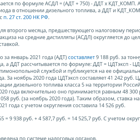
ается по формуле АСДЛ = (АДТ + 750) - ДДТ x КДТ_КОМП. А
риода в отношении дизельного топлива, а ДДТ и КДТ_КОМ
 с
п. 27 ст. 200 НК РФ
.
 для второго месяца, предшествующего налоговому перио
 акциза на средние дистилляты (АСДЛ) округляется до це
ставкой.
 за январь 2021 года (АДТ)
составляет
9 188 руб. за тонн
а, а ДДТ рассчитывается по формуле: ДДТ = ЦДТэксп - ЦД
тимонопольной службой и публикуется на ее официальн
. За ноябрь 2020 года ЦДТэксп составляет 41 242 руб. Ц
ации дизельного топлива класса 5 на территории Росси
2020 года включительно оно принимается равным 48 300 р
 7 058 руб. (за ноябрь 2020 года). Таким образом, ставка н
21 года с учетом округления составила 14 526 руб.
0,65 = 9 938 руб. + 4 587,7 руб. = 14 525,7 руб. С учетом окр
оведена по системе налоговых органов.