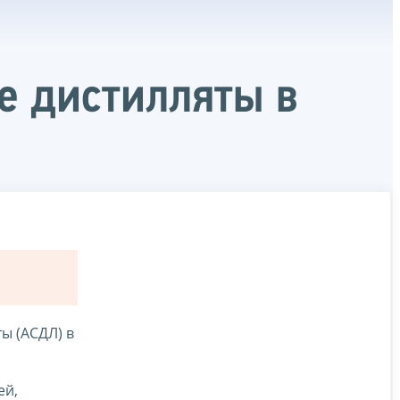
ие дистилляты в
ты (АСДЛ) в
ей,