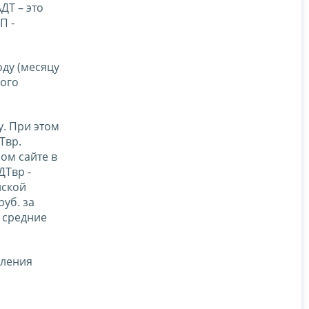
ДТ – это
П -
ду (месяцу
лого
у. При этом
Твр.
ом сайте в
ДТвр -
йской
уб. за
а средние
угления