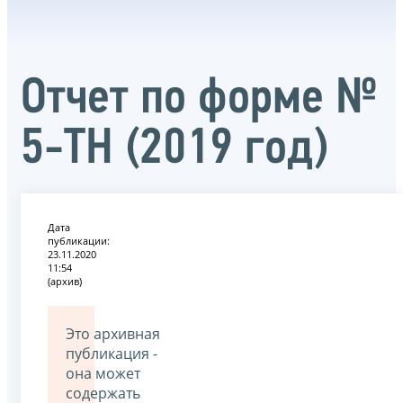
Отчет по форме №
5-ТН (2019 год)
Дата
публикации:
23.11.2020
11:54
(архив)
Это архивная
публикация -
она может
содержать