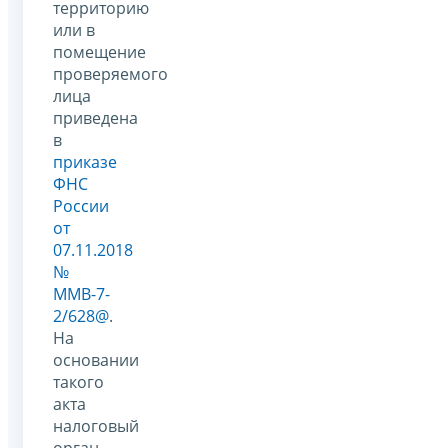
территорию
или в
помещение
проверяемого
лица
приведена
в
приказе
ФНС
России
от
07.11.2018
№
ММВ-7-
2/628@
.
На
основании
такого
акта
налоговый
орган