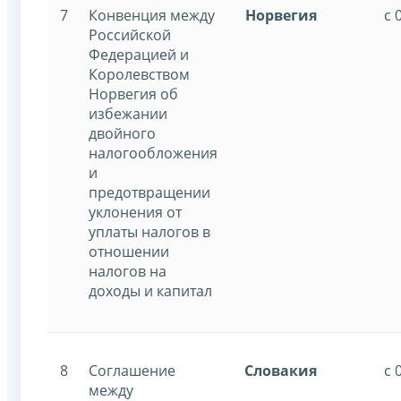
7
Конвенция между
Норвегия
с 
Российской
Федерацией и
Королевством
Норвегия об
избежании
двойного
налогообложения
и
предотвращении
уклонения от
уплаты налогов в
отношении
налогов на
доходы и капитал
8
Соглашение
Словакия
с 
между