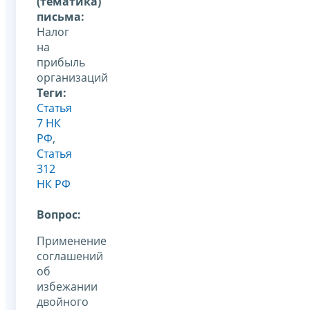
(тематика)
письма:
Налог
на
прибыль
организаций
Теги:
Статья
7 НК
РФ
,
Статья
312
НК РФ
Вопрос:
Применение
соглашений
об
избежании
двойного