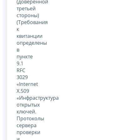
(доверенной
третьей
стороны)
(Требования
к
квитанции
определены
в
пункте
9.1
RFC
3029
«Internet
X.509
«Инфраструктура
открытых
ключей.
Протоколы
сервера
проверки
и