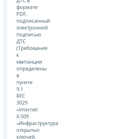
ДТС в
формате
PDF,
подписанный
электронной
подписью
ДТС
(Требования
к
квитанции
определены
в
пункте
9.1
RFC
3029
«Internet
X.509
«Инфраструктура
открытых
ключей.