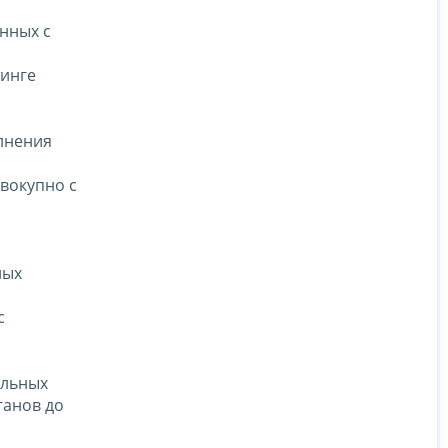
нных с
тинге
олнения
вокупно с
ных
с
ельных
ганов до