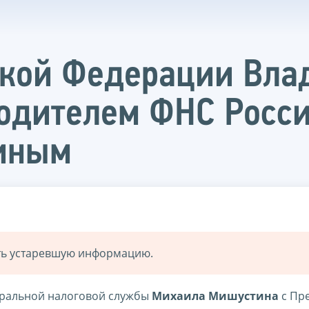
ской Федерации Вла
водителем ФНС Росс
иным
ать устаревшую информацию.
деральной налоговой службы
Михаила Мишустина
с Пр