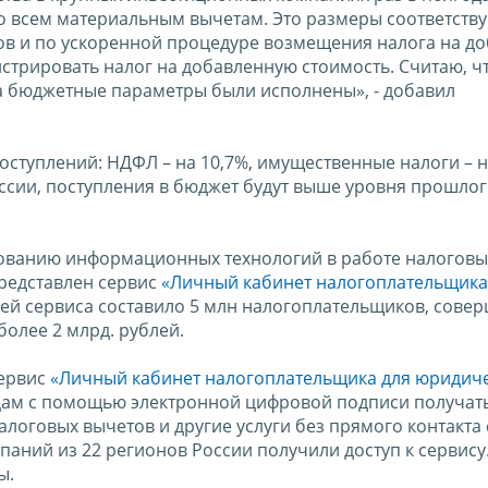
о всем материальным вычетам. Это размеры соответств
ов и по ускоренной процедуре возмещения налога на д
стрировать налог на добавленную стоимость. Считаю, ч
да бюджетные параметры были исполнены», - добавил
ступлений: НДФЛ – на 10,7%, имущественные налоги – н
оссии, поступления в бюджет будут выше уровня прошлог
ованию информационных технологий в работе налоговы
представлен сервис
«Личный кабинет налогоплательщика
елей сервиса составило 5 млн налогоплательщиков, сов
более 2 млрд. рублей.
сервис
«Личный кабинет налогоплательщика для юридиче
цам с помощью электронной цифровой подписи получат
алоговых вычетов и другие услуги без прямого контакта 
аний из 22 регионов России получили доступ к сервису.
ы.