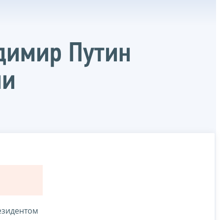
димир Путин
ии
езидентом