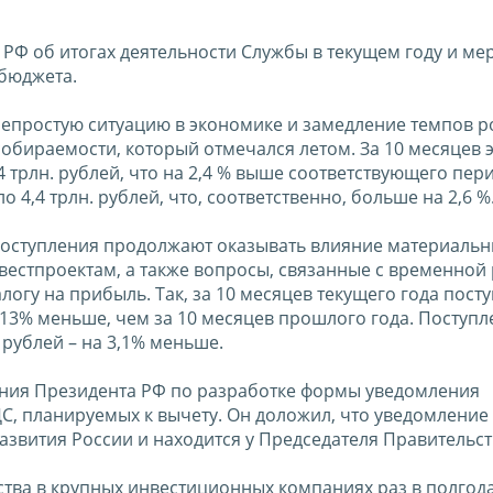
Ф об итогах деятельности Службы в текущем году и мер
бюджета.
непростую ситуацию в экономике и замедление темпов р
обираемости, который отмечался летом. За 10 месяцев э
трлн. рублей, что на 2,4 % выше соответствующего пер
 4,4 трлн. рублей, что, соответственно, больше на 2,6 %
поступления продолжают оказывать влияние материальн
стпроектам, а также вопросы, связанные с временной
гу на прибыль. Так, за 10 месяцев текущего года пост
а 13% меньше, чем за 10 месяцев прошлого года. Поступ
. рублей – на 3,1% меньше.
ния Президента РФ по разработке формы уведомления
, планируемых к вычету. Он доложил, что уведомление
звития России и находится у Председателя Правительст
ства в крупных инвестиционных компаниях раз в полгод