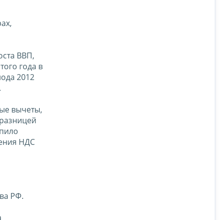
ах,
оста ВВП,
того года в
иода 2012
.
ые вычеты,
 разницей
упило
ления НДС
ва РФ.
а