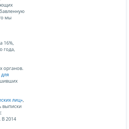
ующих
обавленную
то мы
а 16%,
о года,
х органов.
 для
ершивших
ских лиц»
,
ь выписки
с
 В 2014