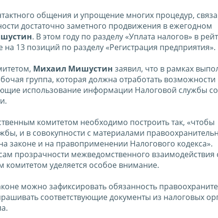
тактного общения и упрощение многих процедур, связа
ности достаточно заметного продвижения в ежегодном
ишустин
. В этом году по разделу «Уплата налогов» в рей
е на 13 позиций по разделу «Регистрация предприятия».
митетом,
Михаил Мишустин
заявил, что в рамках вып
бочая группа, которая должна отработать возможности
ающие использование информации Налоговой службы со
и.
дственным комитетом необходимо построить так, «чтобы
жбы, и в совокупности с материалами правоохранитель
на законе и на правоприменении Налогового кодекса».
осам прозрачности межведомственного взаимодействия 
м комитетом уделяется особое внимание.
законе можно зафиксировать обязанность правоохранит
апрашивать соответствующие документы из налоговых ор
а.