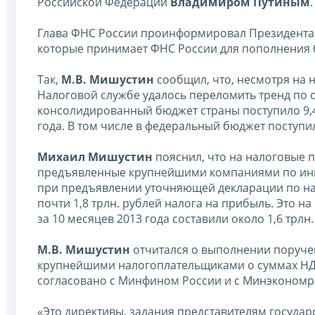
Российской Федерации
Владимиром Путиным
.
Глава ФНС России проинформировал Президента Р
которые принимает ФНС России для пополнения 
Так,
М.В. Мишустин
сообщил, что, несмотря на 
Налоговой службе удалось переломить тренд по с
консолидированный бюджет страны поступило 9,4 
года. В том числе в федеральный бюджет поступило
Михаил Мишустин
пояснил, что на налоговые 
предъявленные крупнейшими компаниями по инве
при предъявлении уточняющей декларации по нало
почти 1,8 трлн. рублей налога на прибыль. Это н
за 10 месяцев 2013 года составили около 1,6 трлн
М.В. Мишустин
отчитался о выполнении поруче
крупнейшими налогоплательщиками о суммах НДС
согласовано с Минфином России и с Минэкономра
«Это директивы, задания представителям государ