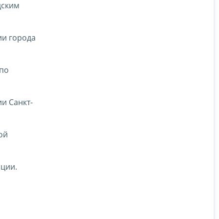
дским
ии города
 по
и Санкт-
ой
ации.