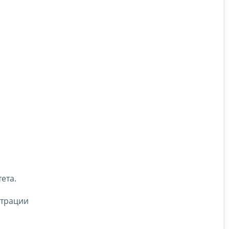
ета.
страции