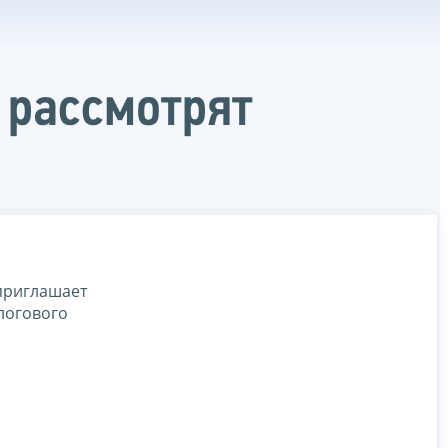
 рассмотрят
приглашает
логового