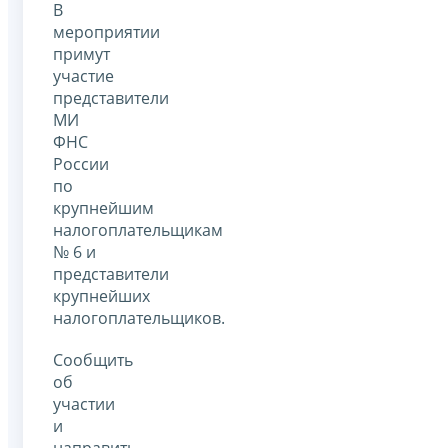
В
мероприятии
примут
участие
представители
МИ
ФНС
России
по
крупнейшим
налогоплательщикам
№ 6 и
представители
крупнейших
налогоплательщиков.
Сообщить
об
участии
и
направить