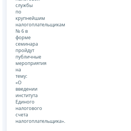
службы
по
крупнейшим
налогоплательщикам
№ 6 в
форме
семинара
пройдут
публичные
мероприятия
на
тему:
«О
введении
института
Единого
налогового
счета
налогоплательщика».