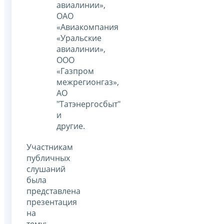
авиалинии»,
ОАО
«Авиакомпания
«Уральские
авиалинии»,
ООО
«Газпром
межрегионгаз»,
АО
"Татэнергосбыт"
и
другие.
Участникам
публичных
слушаний
была
представлена
презентация
на
тему: