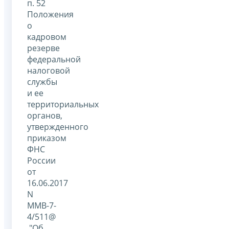
п. 52
Положения
о
кадровом
резерве
федеральной
налоговой
службы
и ее
территориальных
органов,
утвержденного
приказом
ФНС
России
от
16.06.2017
N
ММВ-7-
4/511@
"Об