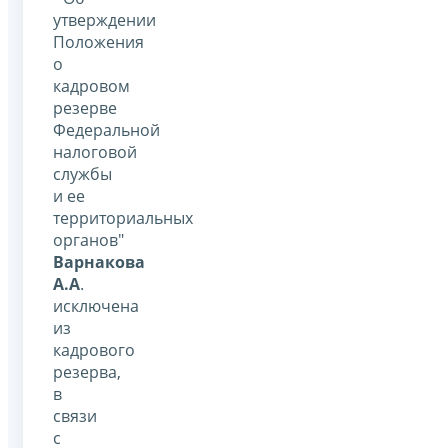
утверждении
Положения
о
кадровом
резерве
Федеральной
налоговой
службы
и ее
территориальных
органов"
Варнакова
А.А
.
исключена
из
кадрового
резерва,
в
связи
с