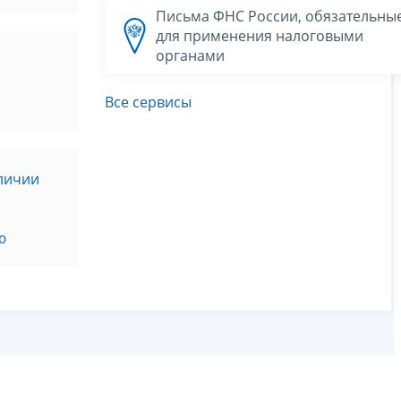
Письма ФНС России, обязательны
для применения налоговыми
органами
Все сервисы
личии
м
ю