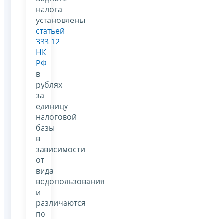
налога
установлены
статьей
333.12
НК
РФ
в
рублях
за
единицу
налоговой
базы
в
зависимости
от
вида
водопользования
и
различаются
по