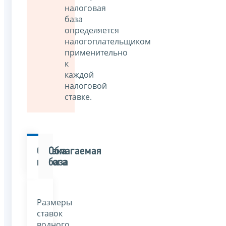
налоговая
база
определяется
налогоплательщиком
применительно
к
каждой
налоговой
ставке.
Ставка
Облагаемая
налога
база
Размеры
ставок
водного