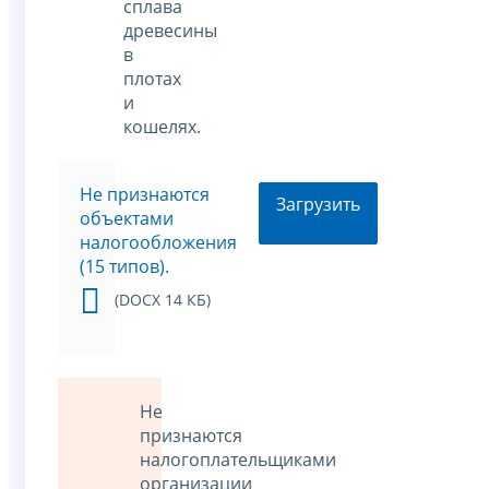
сплава
древесины
в
плотах
и
кошелях.
Не признаются
Загрузить
объектами
налогообложения
(15 типов).
(DOCX 14 КБ)
Не
признаются
налогоплательщиками
организации