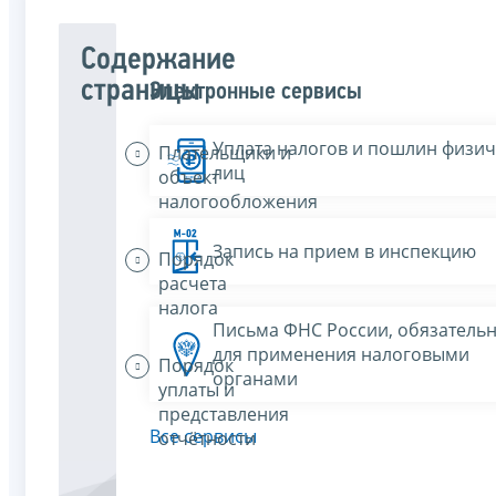
Содержание
страницы
Электронные сервисы
Уплата налогов и пошлин физич
Плательщики и
лиц
объект
налогообложения
Запись на прием в инспекцию
Порядок
расчета
налога
Письма ФНС России, обязатель
для применения налоговыми
Порядок
органами
уплаты и
представления
Все сервисы
отчётности