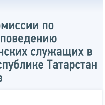
омиссии по
 поведению
нских служащих в
публике Татарстан
в