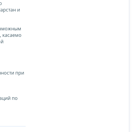
ю
арстан и
возможным
, касаемо
ой
нности при
аций по