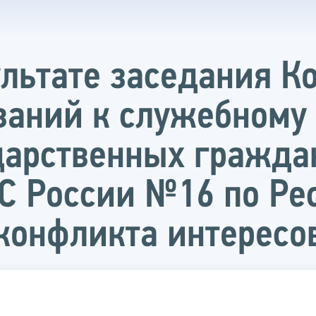
льтате заседания К
ваний к служебному
дарственных гражда
 России №16 по Рес
конфликта интересо