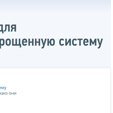
для
рощенную систему
ему
нако они