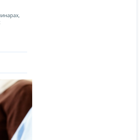
минарах,
х