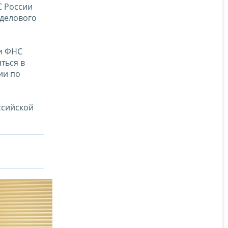
С России
 делового
и ФНС
ться в
ии по
ссийской