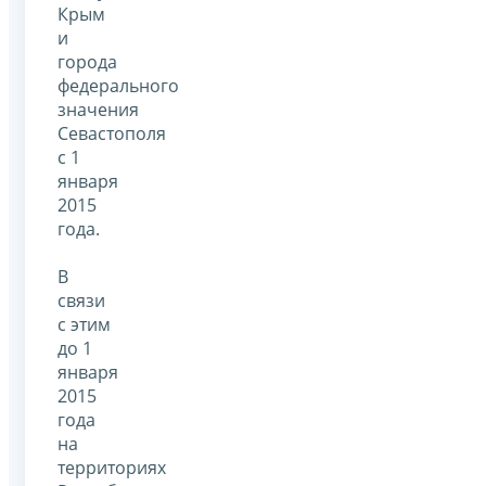
Крым
и
города
федерального
значения
Севастополя
с 1
января
2015
года.
В
связи
с этим
до 1
января
2015
года
на
территориях