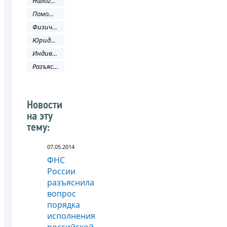
Налоговый кодекс
Помощь налогоплательщику
Физическое лицо
Юридическое лицо
Индивидуальный предприниматель
Разъяснения ФНС России
Новости
на эту
тему:
07.05.2014
ФНС
России
разъяснила
вопрос
порядка
исполнения
российской