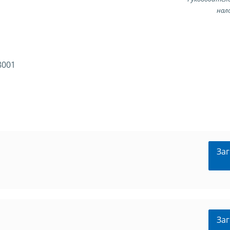
нал
8001
Заг
Заг