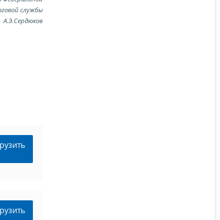
оговой службы
А.Э.Сердюков
рузить
рузить