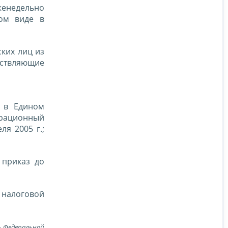
еженедельно
ом виде в
ких лиц из
ествляющие
 в Едином
страционный
я 2005 г.;
 приказ до
 налоговой
ь Федеральной