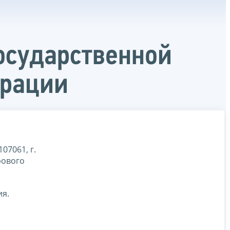
осударственной
ерации
7061, г.
рового
ия.