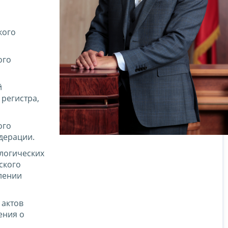
кого
ого
й
регистра,
ого
дерации.
ологических
ского
лении
 актов
ения о