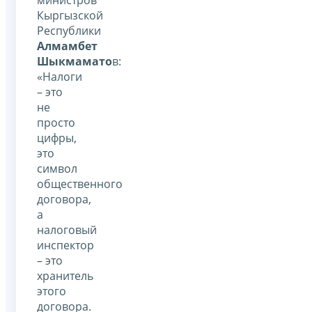
Кыргызской
Республики
Алмамбет
Шыкмамато
в:
«Налоги
– это
не
просто
цифры,
это
символ
общественного
договора,
а
налоговый
инспектор
– это
хранитель
этого
договора.