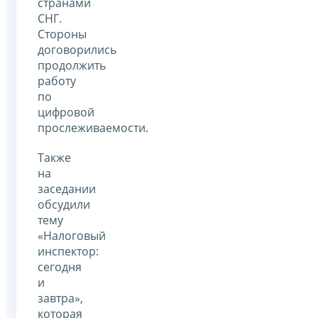
странами
СНГ.
Cтороны
договорились
продолжить
работу
по
цифровой
прослеживаемости.
Также
на
заседании
обсудили
тему
«Налоговый
инспектор:
сегодня
и
завтра»,
которая