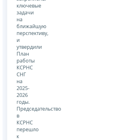
ключевые
задачи
на
ближайшую
перспективу,
и
утвердили
План
работы
КСРНС
СНГ
на
2025-
2026
годы.
Председательство
в
КСРНС
перешло
к