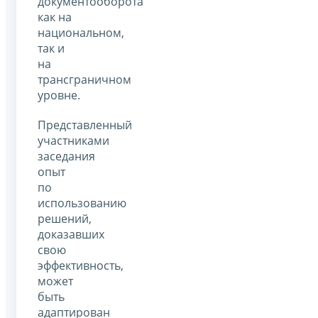
документооборота
как на
национальном,
так и
на
трансграничном
уровне.
Представленный
участниками
заседания
опыт
по
использованию
решений,
доказавших
свою
эффективность,
может
быть
адаптирован