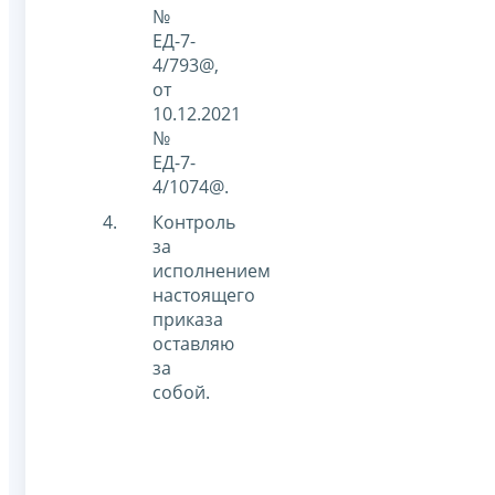
№
ЕД-7-
4/793@,
от
10.12.2021
№
ЕД-7-
4/1074@.
Контроль
за
исполнением
настоящего
приказа
оставляю
за
собой.