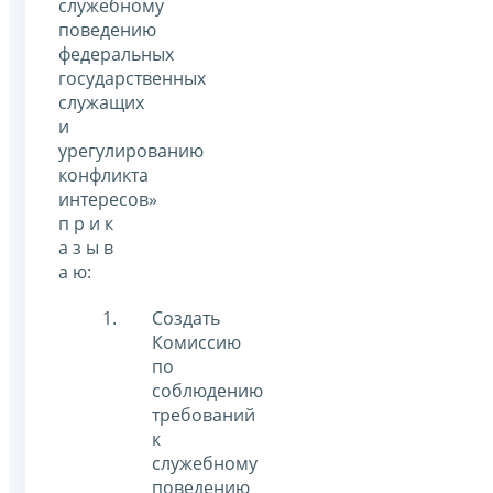
служебному
поведению
федеральных
государственных
служащих
и
урегулированию
конфликта
интересов»
п р и к
а з ы в
а ю:
Создать
Комиссию
по
соблюдению
требований
к
служебному
поведению