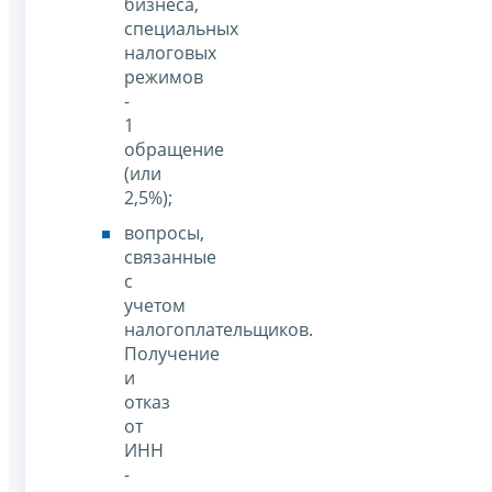
бизнеса,
специальных
налоговых
режимов
-
1
обращение
(или
2,5%);
вопросы,
связанные
c
учетом
налогоплательщиков.
Получение
и
отказ
от
ИНН
-