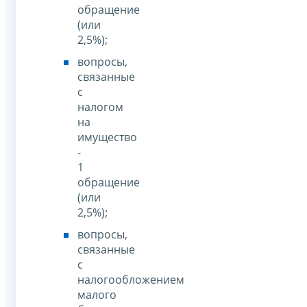
обращение
(или
2,5%);
вопросы,
связанные
c
налогом
на
имущество
-
1
обращение
(или
2,5%);
вопросы,
связанные
c
налогообложением
малого