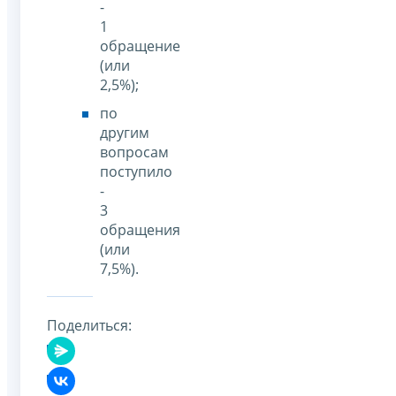
-
1
обращение
(или
2,5%);
по
другим
вопросам
поступило
-
3
обращения
(или
7,5%).
Поделиться: