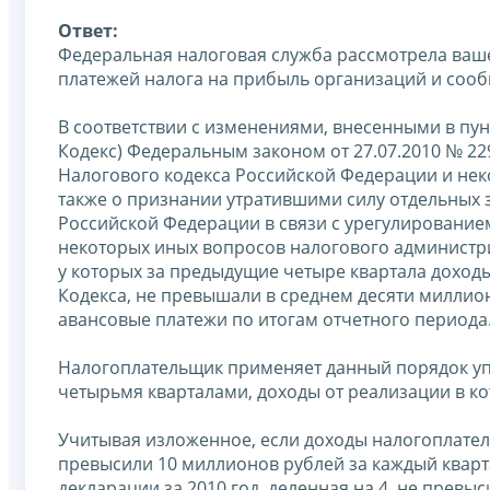
Ответ:
Федеральная налоговая служба рассмотрела ваш
платежей налога на прибыль организаций и соо
В соответствии с изменениями, внесенными в пун
Кодекс) Федеральным законом от 27.07.2010 № 22
Налогового кодекса Российской Федерации и нек
также о признании утратившими силу отдельных 
Российской Федерации в связи с урегулированием
некоторых иных вопросов налогового администрир
у которых за предыдущие четыре квартала доходы
Кодекса, не превышали в среднем десяти миллион
авансовые платежи по итогам отчетного периода
Налогоплательщик применяет данный порядок упл
четырьмя кварталами, доходы от реализации в к
Учитывая изложенное, если доходы налогоплательщ
превысили 10 миллионов рублей за каждый квартал
декларации за 2010 год, деленная на 4, не превыси