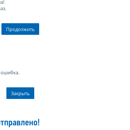
а!
аз.
Продолжить
 ошибка.
Закрыть
тправлено!