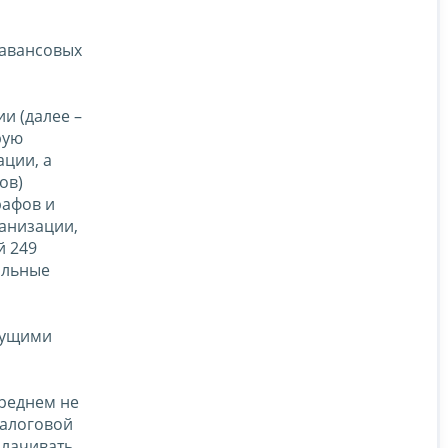
 авансовых
и (далее –
рую
ции, а
ов)
рафов и
ганизации,
й 249
альные
дущими
среднем не
налоговой
уплачивать