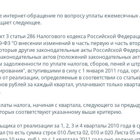
е интернет-обращение по вопросу уплаты ежемесячных
бщает следующее.
кт 3 статьи 286 Налогового кодекса Российской Федераци
9-ФЗ "О внесении изменений в часть первую и часть вто
оторые другие законодательные акты Российской Федера
законодательных актов (положений законодательных акт
 задолженности по уплате налогов, сборов, пеней и шт
ования", вступившими в силу с 1 января 2011 года, ор
 от реализации, определяемые в соответствии со статье
ов рублей за каждый квартал, уплачивают только кварт
.
аты налога, начиная с квартала, следующего за преды
оторых соответствуют указанному выше критерию.
ика от реализации за 1, 2, 3 и 4 кварталы 2010 года в 
 (то есть сумма строк 010 Листа 02, 010 и 020 Листа 05 
ла 10 млн. руб.), то с 1 квартала 2011 года оно должно 