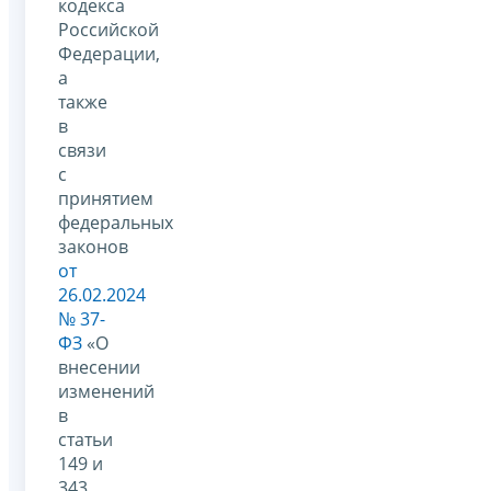
кодекса
Российской
Федерации,
а
также
в
связи
с
принятием
федеральных
законов
от
26.02.2024
№ 37-
ФЗ
«О
внесении
изменений
в
статьи
149 и
343