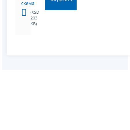
схема
(XSD
203
KB)