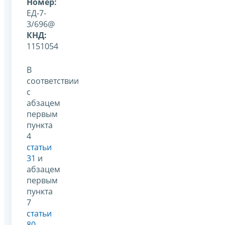
Номер:
ЕД-7-
3/696@
КНД:
1151054
В
соответствии
с
абзацем
первым
пункта
4
статьи
31
и
абзацем
первым
пункта
7
статьи
80