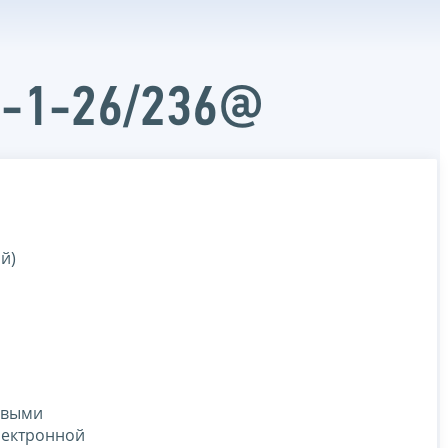
Д-1-26/236@
й)
овыми
лектронной