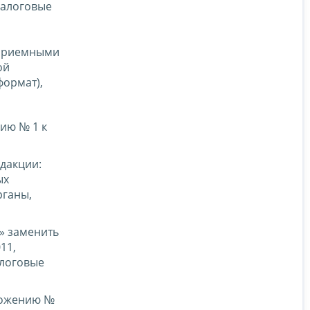
налоговые
 приемными
ой
ормат),
ию № 1 к
дакции:
ых
рганы,
» заменить
11,
алоговые
ложению №