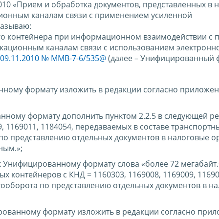
0010 «Прием и обработка документов, представленных в 
ионным каналам связи с применением усиленной
казываю:
го контейнера при информационном взаимодействии с
кационным каналам связи с использованием электронн
09.11.2010 № ММВ-7-6/535@
(далее – Унифицированный ф
нному формату изложить в редакции согласно приложен
нному формату дополнить пунктом 2.2.5 в следующей ре
09, 1169011, 1184054, передаваемых в составе транспортн
по представлению отдельных документов в налоговые о
ным.»;
 к Унифицированному формату слова «более 72 мегабайт.
х контейнеров с КНД = 1160303, 1169008, 1169009, 11690
тооборота по представлению отдельных документов в н
ированному формату изложить в редакции согласно при