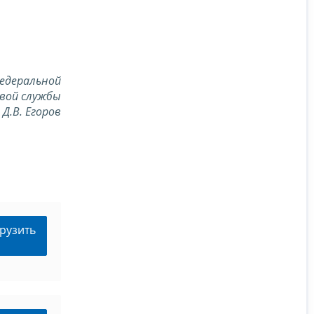
едеральной
вой службы
Д.В. Егоров
рузить