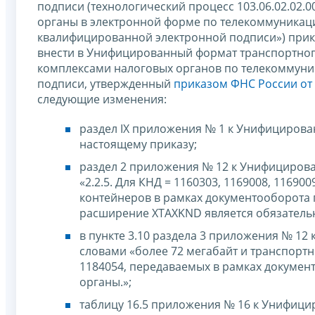
подписи (технологический процесс 103.06.02.02.
органы в электронной форме по телекоммуникац
квалифицированной электронной подписи») при
внести в Унифицированный формат транспортно
комплексами налоговых органов по телекоммуни
подписи, утвержденный
приказом ФНС России от 
следующие изменения:
раздел IX приложения № 1 к Унифицирова
настоящему приказу;
раздел 2 приложения № 12 к Унифицирова
«2.2.5. Для КНД = 1160303, 1169008, 11690
контейнеров в рамках документооборота 
расширение XTAXKND является обязатель
в пункте 3.10 раздела 3 приложения № 12
словами «более 72 мегабайт и транспортны
1184054, передаваемых в рамках докумен
органы.»;
таблицу 16.5 приложения № 16 к Унифиц