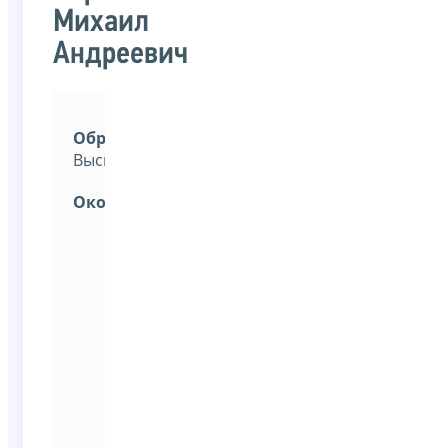
Михаил
Андреевич
Образование:
Высшее.
Окончил:
Московский
государственный
технический
университет
имени
Н.Э.Баумана
(национальный
исследовательский
университет)
по