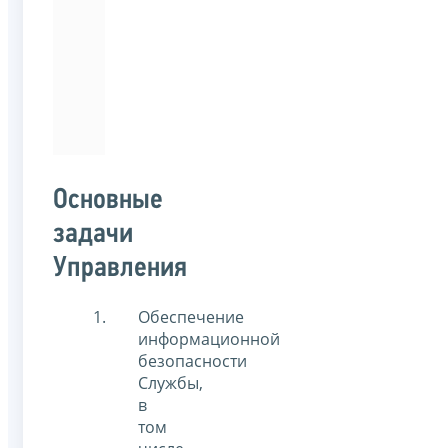
специальности
«Информационная
безопасность
автоматизированных
систем».
Основные
задачи
Управления
Обеспечение
информационной
безопасности
Службы,
в
том