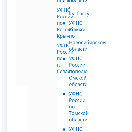
области
области
-
УФНС
Кузбассу
России
по
УФНС
Республике
России
Крым
по
Новосибирской
УФНС
области
России
по
УФНС
г.
России
Севастополю
по
Омской
области
УФНС
России
по
Томской
области
УФНС