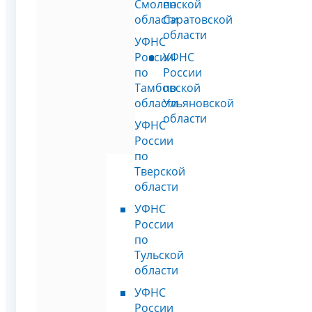
Смоленской
по
области
Саратовской
области
УФНС
России
УФНС
по
России
Тамбовской
по
области
Ульяновской
области
УФНС
России
по
Тверской
области
УФНС
России
по
Тульской
области
УФНС
России