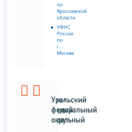
по
Ярославской
области
УФНС
России
по
г.
Москве
Северо-
Уральский
Западный
федеральный
федеральный
округ
округ