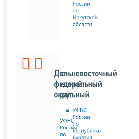
России
по
Иркутской
области
Северо-
Дальневосточный
Кавказский
федеральный
федеральный
округ
округ
УФНС
России
УФНС
по
России
Республике
по
Бурятия