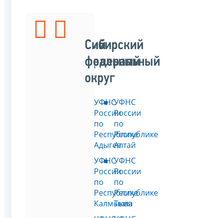
Южный
Сибирский
федеральный
федеральный
округ
округ
УФНС
УФНС
России
России
по
по
Республике
Республике
Адыгея
Алтай
УФНС
УФНС
России
России
по
по
Республике
Республике
Калмыкия
Тыва