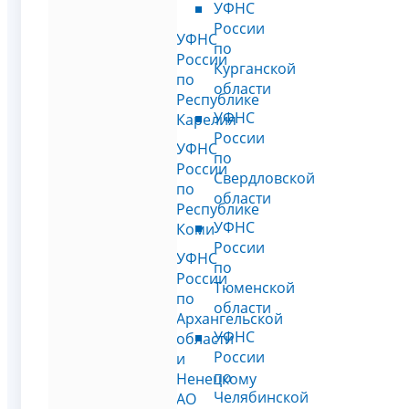
УФНС
России
УФНС
по
России
Курганской
по
области
Республике
УФНС
Карелия
России
УФНС
по
России
Свердловской
по
области
Республике
УФНС
Коми
России
УФНС
по
России
Тюменской
по
области
Архангельской
УФНС
области
России
и
по
Ненецкому
Челябинской
АО