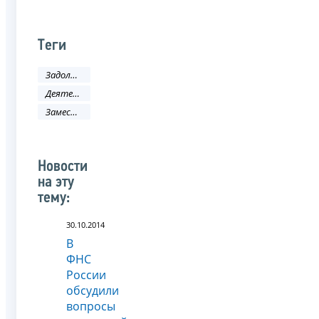
Теги
Задолженность и банкротство
Деятельность ФНС
Заместитель руководителя ФНС России
Новости
на эту
тему:
30.10.2014
В
ФНС
России
обсудили
вопросы