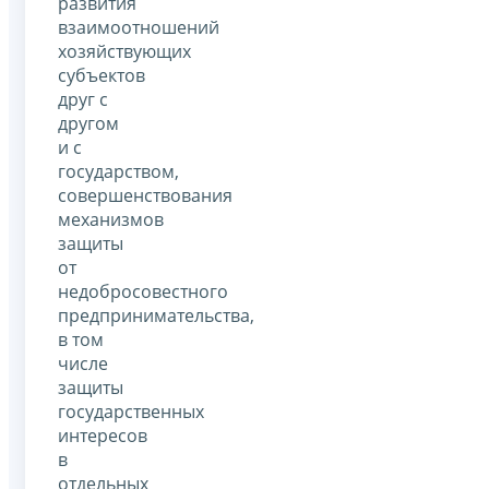
развития
взаимоотношений
хозяйствующих
субъектов
друг с
другом
и с
государством,
совершенствования
механизмов
защиты
от
недобросовестного
предпринимательства,
в том
числе
защиты
государственных
интересов
в
отдельных