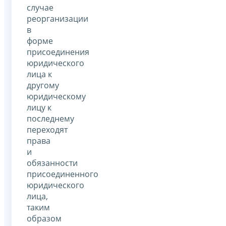
случае
реорганизации
в
форме
присоединения
юридического
лица к
другому
юридическому
лицу к
последнему
переходят
права
и
обязанности
присоединенного
юридического
лица,
таким
образом