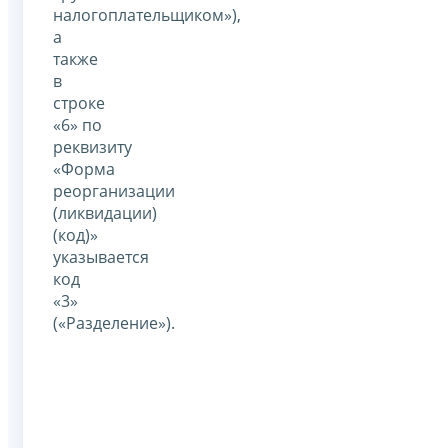
налогоплательщиком»),
а
также
в
строке
«6» по
реквизиту
«Форма
реорганизации
(ликвидации)
(код)»
указывается
код
«3»
(«Разделение»).