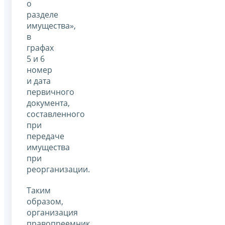
о
разделе
имущества»,
в
графах
5 и 6
номер
и дата
первичного
документа,
составленного
при
передаче
имущества
при
реорганизации.
Таким
образом,
организация
правопреемник